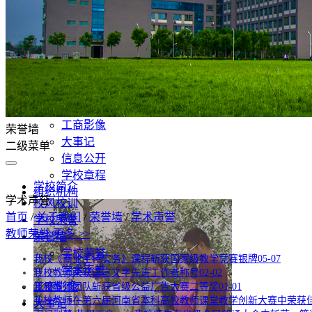
郑州工商学院是2016年经教育部批准设立的全日制民办
学校简介
现任领导
校风校训
学校荣誉
荣誉墙
工商影像
荣誉墙
大事记
二级菜单
信息公开
学校章程
学校简介
组织机构
学术声誉
校风校训
首页
/
关于我们
/
荣誉墙
/
学术声誉
学校荣誉
教师荣誉
更多 >>
荣誉墙
学校荣誉
我校《商业主持实务》课程斩获国家级教学竞赛银牌
05-07
学术声誉
我校教师荣获语言文字先进工作者称号
02-02
工商影像
我校教师团队斩获省级公益广告大赛二等奖
01-01
我校教师在第六届河南省本科高校教师课堂教学创新大赛中荣获
大事记