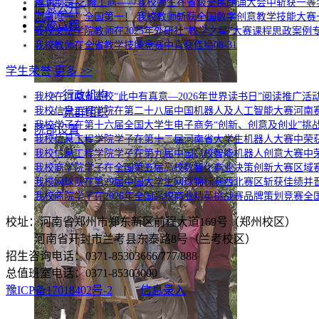
声润荆楚 艺耀工商——我校师生在省级全民朗诵大会中斩获一等
信息公开
河南唯一！全国第一！ 我校教师斩获全国数字创意教学技能大赛
学校章程
我校文法学院教师在2025年外研社“教学之星”大赛课程思政案例
我校教师在全省教学技能竞赛中喜获佳绩
08-31
学生荣誉
更多 >>
行政机构
我校在河南省高校“此中有真意—2026年世界读书日”阅读推广活
我校信息工程学院在第二十八届中国机器人及人工智能大赛河南
党群组织
我校学子在第十六届全国大学生电子商务“创新、创意及创业”挑
院部设置
我校信息工程学院学子在第十二届河南省大学生机器人大赛中荣
我校信息工程学院学子在第九届中国高校智能机器人创意大赛中
我校商学院学子在全国第五届高校数智化商业决策创新大赛区域
我校网球队在第29届中国大学生网球锦标赛西北赛区斩获佳绩并
我校商院学子在2026年全国高校商业精英挑战赛品牌策划竞赛全
校址：河南省郑州市郑东新区前程大道169号（郑州校区）
河南省开封市兰考县东泰路8号（兰考校区）
招生咨询电话：0371-85303666/777/888
总值班室电话：0371-85303000
豫ICP备17018402号-2
|
信息录入