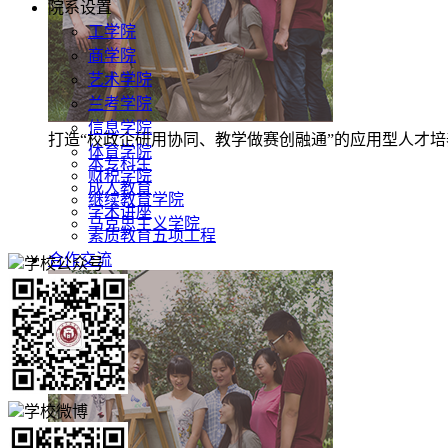
院系设置
工学院
商学院
艺术学院
兰考学院
信息学院
打造“校政企研用协同、教学做赛创融通”的应用型人才
体育学院
本专科生
财税学院
成人教育
继续教育学院
学术讲座
马克思主义学院
素质教育五项工程
合作交流
学校公众号
学校微博