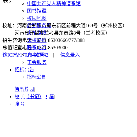
中国共产党人精神谱系馆
图书馆藏
校园地图
校址：河南省郑州市郑东新区前程大道169号（郑州校区）
后勤服务网
河南省开封市兰考县东泰路8号（兰考校区）
班车路线
招生咨询电话：0371-85303666/777/888
来校路线
总值班室电话：0371-85303000
联系电话
豫ICP备17018402号-2
|
信息录入
人事招聘
工会服务
招标公告
招标公告
智慧校园
|
校长（书记）信箱
|
搜索