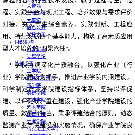
课程内容与行业技术发展、教学过程与生产过
荣誉墙
程、实践平台与现实工程、培养效果与需求评价
工商影像
大事记
对接，夯实学生综合素养、实践创新、工程应
信息公开
学校章程
用、持续发展四个基本能力，构筑了高素质应用
组织机构
型人才培养的“四梁六柱”。
行政机构
党群组织
院部设置
学校持续深化产教融合，以强化产业（行
工学院
业）学院建设为抓手，推进产业学院内涵建设，
信息工程学院
商学院
科学制定产业学院建设指标体系，坚持以评促
财税学院
文法学院
建、以评促改、重在建设，强化产业学院建设的
艺术学院
质量、效果和特色，秉承评建结合的原则，动态
体育学院
兰考学院
监测产业学院建设和实施情况，确保产业学院良
马克思主义学院