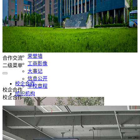
郑州工商学院是2016年经教育部批准设立的全日制民办
普通本科高校。
学校简介
现任领导
校风校训
学校荣誉
荣誉墙
合作交流
工商影像
二级菜单
大事记
信息公开
校企合作
学校章程
校企合作
组织机构
校企合作