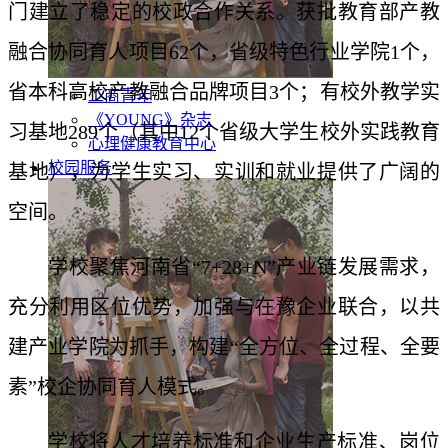
门建立了稳定的校政合作关系。获批教育部产教
融合协同育人项目62个，省级特色行业学院1个，
省本科高校产教融合品牌项目3个；有校外教学实
工商青年
《YOUNG》杂志
习基地289个（其中12个省级大学生校外实践教育
心理健康教育中心
校园服务
基地），为学生实习、实训和就业提供了广阔的
空间。
学校聚焦河南省“7+28+N”产业链发展需求，
充分利用区位优势，加强与在豫企业联合，以共
建产业学院为抓手，构建“全方位、全过程、全要
素”校企协同育人模式。
学校将人才培养标准和企业生产标准、岗位