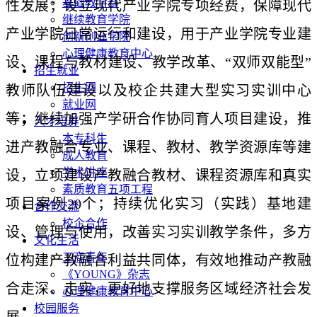
基础教学部
性发展；设立现代产业学院专项经费，保障现代
继续教育学院
产业学院日常运行和建设，用于产业学院专业建
创新创业学院
心理健康教育中心
设、课程与教材建设、教学改革、“双师双能型”
招生就业
招生网
教师队伍建设以及校企共建大型实习实训中心
就业网
等；继续加强产学研合作协同育人项目建设，推
人才培养
本专科生
进产教融合专业、课程、教材、教学资源库等建
成人教育
学术讲座
设，立项建设产教融合教材、课程资源库和真实
素质教育五项工程
项目案例20个；持续优化实习（实践）基地建
合作交流
校企合作
设、管理与使用，改善实习实训教学条件，多方
文化生活
工商青年
位构建产教融合利益共同体，有效地推动产教融
《YOUNG》杂志
合走深、走实，更好地支撑服务区域经济社会发
心理健康教育中心
校园服务
展。