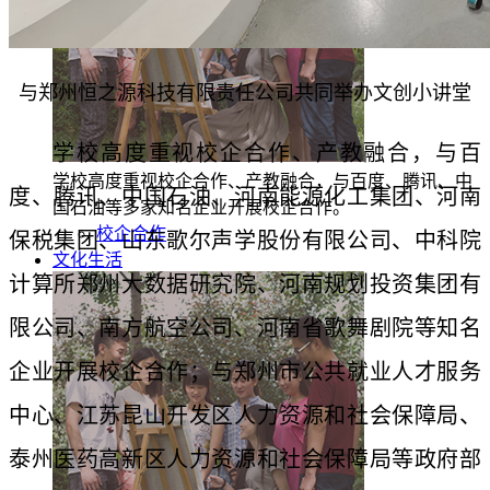
与郑州恒之源科技有限责任公司共同举办文创小讲堂
学校高度重视校企合作、产教融合，与百
学校高度重视校企合作、产教融合，与百度、腾讯、中
度、腾讯、中国石油、河南能源化工集团、河南
国石油等多家知名企业开展校企合作。
校企合作
保税集团、山东歌尔声学股份有限公司、中科院
文化生活
计算所郑州大数据研究院、河南规划投资集团有
限公司、南方航空公司、河南省歌舞剧院等知名
企业开展校企合作；与郑州市公共就业人才服务
中心、江苏昆山开发区人力资源和社会保障局、
泰州医药高新区人力资源和社会保障局等政府部