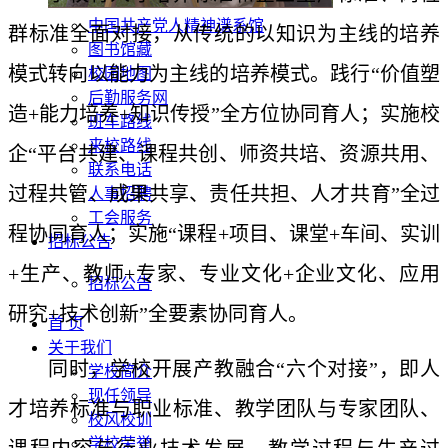
中国共产党人精神谱系馆
群标准全面对接，从传统的以知识为主线的培养
图书馆藏
模式转向以能力为主线的培养模式。践行“价值塑
校园地图
后勤服务网
造+能力培养+知识传授”全方位协同育人；实施校
班车路线
来校路线
企“平台共建、课程共创、师资共培、资源共用、
联系电话
过程共管、成果共享、责任共担、人才共育”全过
人事招聘
工会服务
程协同育人；实施“课程+项目、课堂+车间、实训
招标公告
+生产、教师+专家、专业文化+企业文化、应用
招标公告
研究+技术创新”全要素协同育人。
首 页
关于我们
同时，学校开展产教融合“六个对接”，即人
学校简介
现任领导
才培养标准与职业标准、教学团队与专家团队、
校风校训
学校荣誉