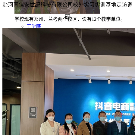
赴河南信安世纪科技有限公司校外实习实训基地走访调
研
学校现有郑州、兰考两个校区，设有12个教学单位。
工学院
信息工程学院
商学院
财税学院
文法学院
艺术学院
体育学院
兰考学院
马克思主义学院
基础教学部
继续教育学院
创新创业学院
心理健康教育中心
招生就业