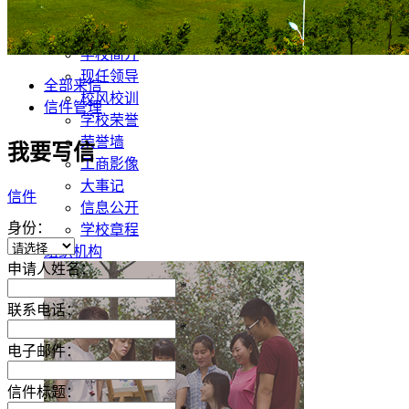
郑州工商学院是2016年经教育部批准设立的全日制民办
学校简介
现任领导
全部来信
校风校训
信件管理
学校荣誉
荣誉墙
我要写信
工商影像
大事记
信件
信息公开
身份：
学校章程
组织机构
申请人姓名：
*
联系电话：
*
电子邮件：
*
信件标题：