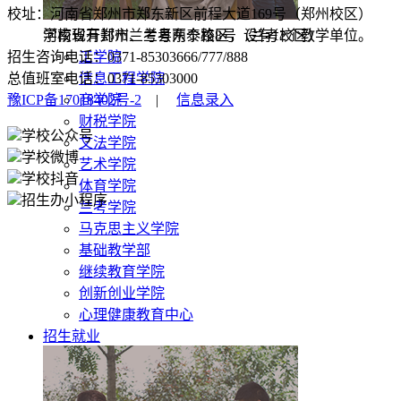
校址：河南省郑州市郑东新区前程大道169号（郑州校区）
河南省开封市兰考县东泰路8号（兰考校区）
学校现有郑州、兰考两个校区，设有12个教学单位。
招生咨询电话：0371-85303666/777/888
工学院
总值班室电话：0371-85303000
信息工程学院
豫ICP备17018402号-2
|
信息录入
商学院
财税学院
学校公众号
文法学院
学校微博
艺术学院
学校抖音
体育学院
招生办小程序
兰考学院
马克思主义学院
基础教学部
继续教育学院
创新创业学院
心理健康教育中心
招生就业