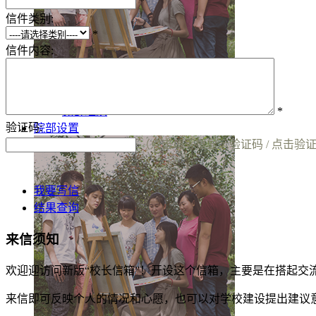
*
信件类别:
*
信件内容:
行政机构
党群组织
*
验证码:
院部设置
（点击填写框显示验证码 / 点击验
我要写信
结果查询
来信须知
欢迎迎访问新版“校长信箱”！开设这个信箱，主要是在搭起
来信即可反映个人的情况和心愿，也可以对学校建设提出建议